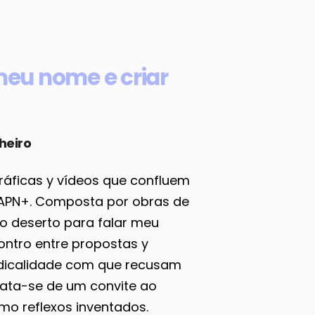
meu nome e criar
heiro
gráficas y vídeos que confluem
QIAPN+. Composta por obras de
 ao deserto para falar meu
ontro entre propostas y
dicalidade com que recusam
rata-se de um convite ao
mo reflexos inventados.