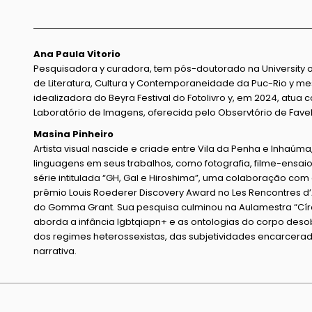
Ana Paula Vitorio
Pesquisadora y curadora, tem pós-doutorado na University o
de Literatura, Cultura y Contemporaneidade da Puc-Rio y m
idealizadora do Beyra Festival do Fotolivro y, em 2024, atua 
Laboratório de Imagens, oferecida pelo Observtório de Fave
Masina Pinheiro
Artista visual nascide e criade entre Vila da Penha e Inhaúma, 
linguagens em seus trabalhos, como fotografia, filme-ensaio,
série intitulada “GH, Gal e Hiroshima”, uma colaboração com a a
prêmio Louis Roederer Discovery Award no Les Rencontres d’
do Gomma Grant. Sua pesquisa culminou na Aulamestra “Cí
aborda a infância lgbtqiapn+ e as ontologias do corpo deso
dos regimes heterossexistas, das subjetividades encarcera
narrativa.