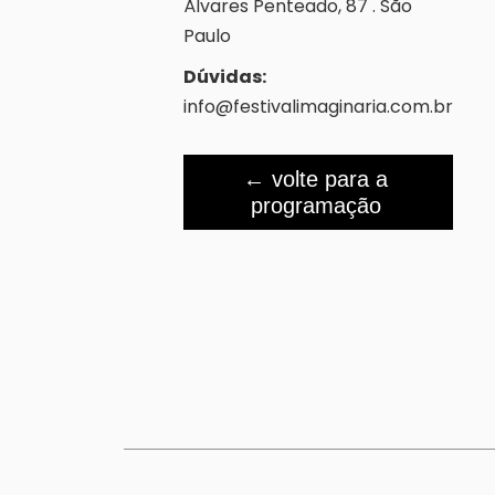
Álvares Penteado, 87 . São
Paulo
Dúvidas:
info@festivalimaginaria.com.br
← volte para a
programação