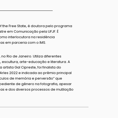
f the Free State, é doutora pelo programa
estre em Comunicação pela UFJF. É
como interlocutora na residência
las em parceria com o IMS.
no Rio de Janeiro. Utiliza diferentes
 escultura, arte-educação e literatura. A
rtista Gal Cipreste, foi finalista do
Arles 2022 e indicada ao prêmio principal
rculos de memória e perversão” que
bediente de gênero na fotografia, apesar
das e dos diversos processos de mutilação